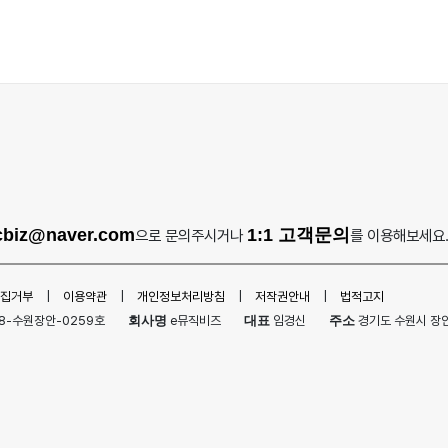
cbiz@naver.com
1:1 고객문의
으로 문의주시거나
를 이용해보세요
집거부
|
이용약관
|
개인정보처리방침
|
저작권안내
|
법적고지
8-수원장안-0259호
회사명
e뮤직비즈
대표
임경신
주소
경기도 수원시 장안