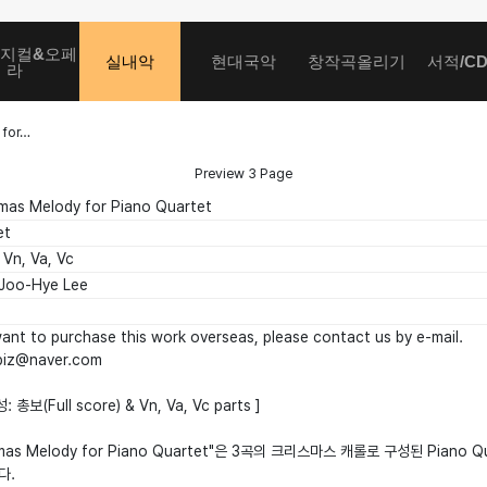
지컬&오페
실내악
현대국악
창작곡올리기
서적/C
라
 for…
Preview
3
Page
tmas Melody for Piano Quartet
et
 Vn, Va, Vc
Joo-Hye Lee
want to purchase this work overseas, please contact us by e-mail.
biz@naver.com
 총보(Full score) & Vn, Va, Vc parts ]
tmas Melody for Piano Quartet"은 3곡의 크리스마스 캐롤로 구성된 Piano Quar
다.