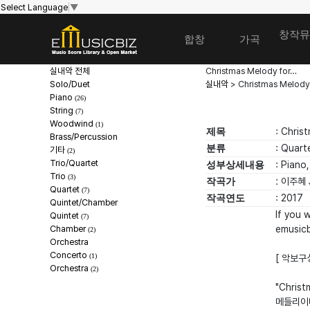
Select Language
▼
창작뮤
합창
가곡
실내악 전체
Christmas Melody for…
Solo/Duet
실내악
> Christmas Melody
Piano
(26)
String
(7)
Woodwind
(1)
제목
: Chris
Brass/Percussion
분류
: Quart
기타
(2)
Trio/Quartet
성부상세내용
: Piano,
Trio
(3)
작곡가
: 이주혜 
Quartet
(7)
작곡연도
: 2017
Quintet/Chamber
If you 
Quintet
(7)
Chamber
emusic
(2)
Orchestra
Concerto
(1)
[ 악보구성:
Orchestra
(2)
"Chris
메들리이