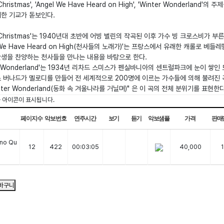
 Christmas', 'Angel We Have Heard on High', 'Winter Wonderlan
한 기교가 돋보인다.
e Christmas'는 1940년대 초반에 어빙 벌린의 작곡된 이후 가수 빙 크로스비가 부
l We Have Heard on High(천사들의 노래가)'는 프랑스에서 유래한 캐롤로 베
탄생을 찬양하는 천사들을 만나는 내용을 바탕으로 한다.
er Wonderland'는 1934년 리차드 스미스가 펜실바니아의 센트럴파크에 눈이 쌓인
 버나드가 멜로디를 만들어 전 세계적으로 200명에 이르는 가수들에 의해 불려진 곡이다
Winter Wonderland(동화 속 겨울나라를 거닐며)" 은 이 곡의 전체 분위기를 표현한다
는
아이콘이 표시됩니다.
페이지수
악보번호
연주시간
보기
듣기
악보샘플
가격
판매
ano Qu
12
422
00:03:05
40,000
1
바구니