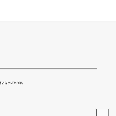
.
구 경수대로 935