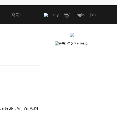
D
작곡가
my
login
join
tet(Pf, Vn, Va, Vc)의