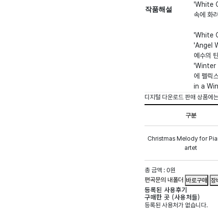
'White
작품해설
속에 화려
'Whit
'Ange
예수의 
'Wint
에 펠릭스
in a 
디지털 다운로드 판매 상품에
구분
Christmas Melody for Pi
artet
총 금액 :
0원
편곡문의
내폴더
바로구매
장
등록된 사용후기
구매한 곳 (사용처들)
등록된 사용처가 없습니다.