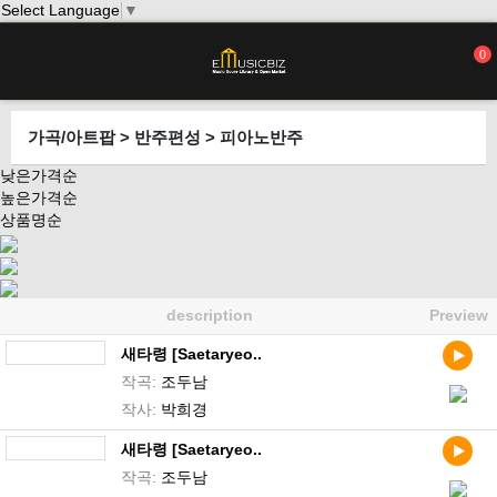
Select Language
▼
0
가곡/아트팝 > 반주편성 > 피아노반주
낮은가격순
높은가격순
상품명순
description
Preview
새타령 [Saetaryeo..
작곡:
조두남
작사:
박희경
새타령 [Saetaryeo..
작곡:
조두남