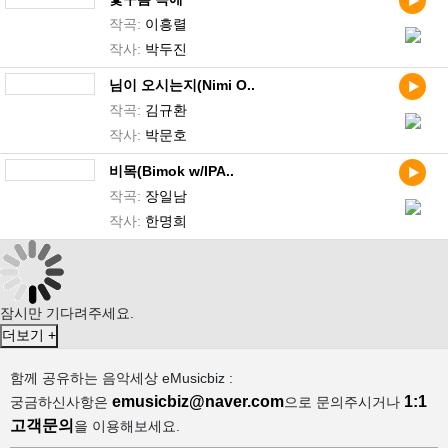
작곡:
이흥렬
작사:
박두진
님이 오시는지(Nimi O..
작곡:
김규환
작사:
박문호
비목(Bimok w/IPA..
작곡:
장일남
작사:
한명희
잠시만 기다려주세요.
더보기 +
함께 공유하는 음악세상 eMusicbiz :
emusicbiz@naver.com
1:1
궁금하신사항은
으로 문의주시거나
고객문의
을 이용해보세요.