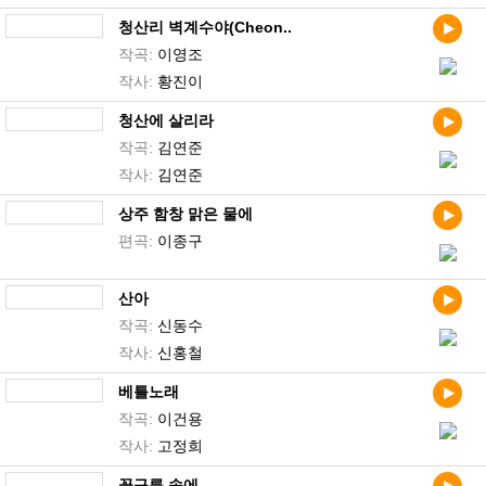
청산리 벽계수야(Cheon..
작곡:
이영조
작사:
황진이
청산에 살리라
작곡:
김연준
작사:
김연준
상주 함창 맑은 물에
편곡:
이종구
산아
작곡:
신동수
작사:
신홍철
베틀노래
작곡:
이건용
작사:
고정희
꽃구름 속에