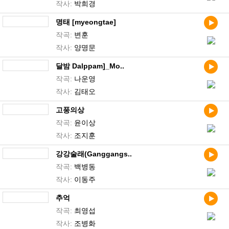
작사:
박희경
명태 [myeongtae]
작곡:
변훈
작사:
양명문
달밤 Dalppam]_Mo..
작곡:
나운영
작사:
김태오
고풍의상
작곡:
윤이상
작사:
조지훈
강강술래(Ganggangs..
작곡:
백병동
작사:
이동주
추억
작곡:
최영섭
작사:
조병화