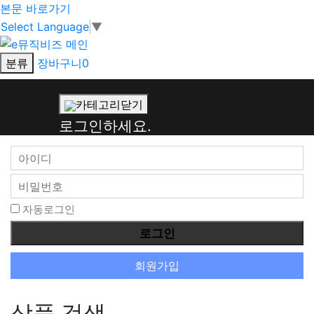
본문 바로가기
Select Language
▼
분류
장바구니
0
회
카테고리닫기
원
로그인하세요.
로
그
인
자동로그인
회원가입
상품 검색