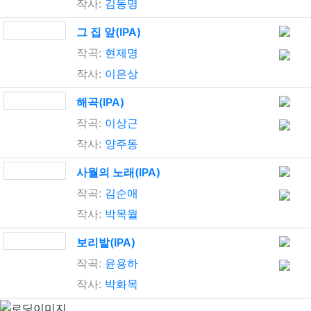
작사:
김동명
그 집 앞(IPA)
작곡:
현제명
작사:
이은상
해곡(IPA)
작곡:
이상근
작사:
양주동
사월의 노래(IPA)
작곡:
김순애
작사:
박목월
보리밭(IPA)
작곡:
윤용하
작사:
박화목