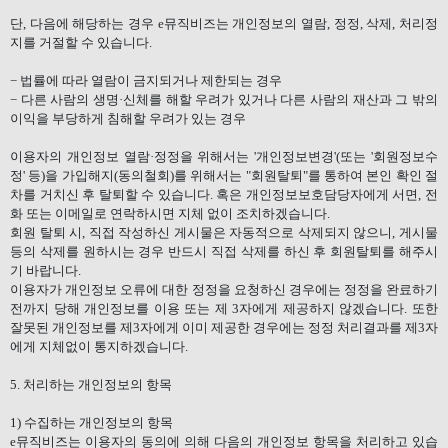
단
,
다음에 해당하는 경우
e
뮤직비즈는 개인정보의 열람
,
정정
,
삭제
,
처리정
지를 거절할 수 있습니다
.
−
법률에 따라 열람이 금지되거나 제한되는 경우
−
다른 사람의 생명·신체를 해할 우려가 있거나 다른 사람의 재산과 그 밖의
이익을 부당하게 침해할 우려가 있는 경우
이용자의 개인정보 열람·정정을 위해서는
'
개인정보변경
'(
또는
'
회원정보수
정
'
등
)
을 가입해지
(
동의철회
)
를 위해서는
"
회원탈퇴
"
를 통하여 본인 확인 절
차를 거치신 후 탈퇴할 수 있습니다
.
혹은 개인정보보호담당자에게 서면
,
전
화 또는 이메일로 연락하시면 지체 없이 조치하겠습니다
.
회원 탈퇴 시
,
직접 작성하신 게시물은 자동적으로 삭제되지 않으니
,
게시물
등의 삭제를 원하시는 경우 반드시 직접 삭제를 하신 후 회원탈퇴를 해주시
기 바랍니다
.
이용자가 개인정보 오류에 대한 정정을 요청하신 경우에는 정정을 완료하기
전까지 당해 개인정보를 이용 또는 제
3
자에게 제공하지 않겠습니다
.
또한
잘못된 개인정보를 제
3
자에게 이미 제공한 경우에는 정정 처리결과를 제
3
자
에게 지체없이 통지하겠습니다
.
5.
처리하는 개인정보의 항목
1)
수집하는 개인정보의 항목
e
뮤직비즈는 이용자의 동의에 의해 다음의 개인정보 항목을 처리하고 있습