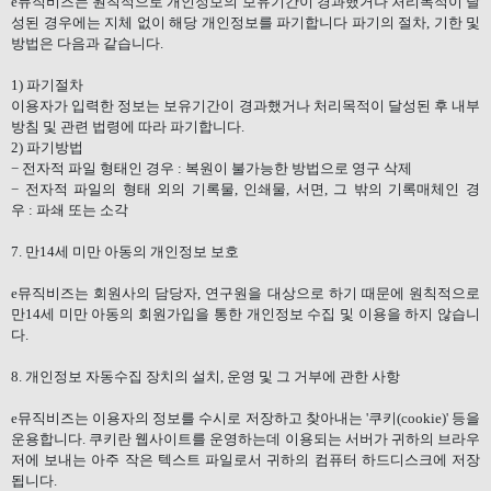
e
뮤직비즈는 원칙적으로 개인정보의 보유기간이 경과했거나 처리목적이 달
성된 경우에는 지체 없이 해당 개인정보를 파기합니다 파기의 절차
,
기한 및
방법은 다음과 같습니다
.
1)
파기절차
이용자가 입력한 정보는 보유기간이 경과했거나 처리목적이 달성된 후 내부
방침 및 관련 법령에 따라 파기합니다
.
2)
파기방법
−
전자적 파일 형태인 경우
:
복원이 불가능한 방법으로 영구 삭제
−
전자적 파일의 형태 외의 기록물
,
인쇄물
,
서면
,
그 밖의 기록매체인 경
우
:
파쇄 또는 소각
7.
만
14
세 미만 아동의 개인정보 보호
e
뮤직비즈는 회원사의 담당자
,
연구원을 대상으로 하기 때문에 원칙적으로
만
14
세 미만 아동의 회원가입을 통한 개인정보 수집 및 이용을 하지 않습니
다
.
8.
개인정보 자동수집 장치의 설치
,
운영 및 그 거부에 관한 사항
e
뮤직비즈는 이용자의 정보를 수시로 저장하고 찾아내는
'
쿠키
(cookie)'
등을
운용합니다
.
쿠키란 웹사이트를 운영하는데 이용되는 서버가 귀하의 브라우
저에 보내는 아주 작은 텍스트 파일로서 귀하의 컴퓨터 하드디스크에 저장
됩니다
.