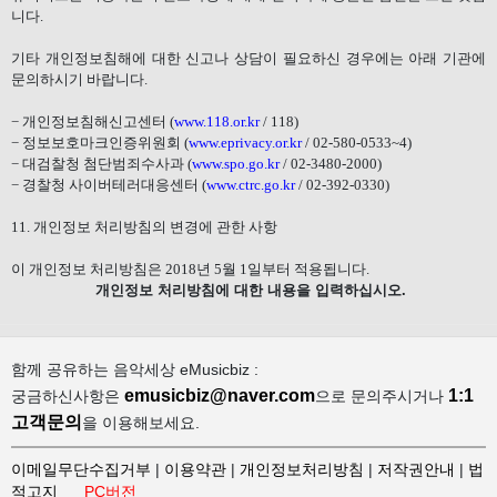
니다
.
기타 개인정보침해에 대한 신고나 상담이 필요하신 경우에는 아래 기관에
문의하시기 바랍니다
.
−
개인정보침해신고센터
(
www.118.or.kr
/ 118)
−
정보보호마크인증위원회
(
www.eprivacy.or.kr
/ 02-580-0533~4)
−
대검찰청 첨단범죄수사과
(
www.spo.go.kr
/ 02-3480-2000)
−
경찰청 사이버테러대응센터
(
www.ctrc.go.kr
/ 02-392-0330)
11.
개인정보 처리방침의 변경에 관한 사항
이 개인정보 처리방침은
2018
년
5
월
1
일부터 적용됩니다
.
개인정보 처리방침에 대한 내용을 입력하십시오.
함께 공유하는 음악세상 eMusicbiz :
emusicbiz@naver.com
1:1
궁금하신사항은
으로 문의주시거나
고객문의
을 이용해보세요.
이메일무단수집거부
|
이용약관
|
개인정보처리방침
|
저작권안내
|
법
적고지
PC버전