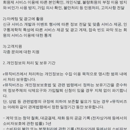
회원제 서비스 이용에 따른 본인확인
,
개인식별
,
불량회원의 부정 이용 방지
와 비인가 사용 방지
,
가입 의사 확인
,
불만처리 등 민원처리
,
고지사항 전달
2)
마케팅 및 광고에 활용
신규 서비스 개발과 이벤트 행사에 따른 정보 전달 및 맞춤 서비스 제공
,
인
구통계학적 특성에 따른 서비스 제공 및 광고 게재
,
접속 빈도 파악 또는 회
원의 서비스 이용에 대한 통계
3)
고객지원
각종 문의에 대한 지원
2.
개인정보의 처리 및 보유 기간
e
뮤직비즈에서 처리하는 개인정보는 수집·이용 목적으로 명시한 범위 내에
서 처리·보유합니다
.
e
뮤직비즈는 개인정보보호법 및 관련 법령에서 정하는 보유기간을 준수하
며 정보주체의 삭제요구와 가입탈퇴 신청이 있을 경우 지체 없이 파기합니
다
.
단
,
상법 등 관련법령의 규정에 의하여 보존할 필요가 있는 경우
e
뮤직비즈
는 아래와 같이 관계법령에서 정한 일정기간 동안 보유합니다
.
−
계약 또는 청약 철회
,
대금결제
,
재화 등의 공금 기록
(
전자상거래 등에서의
소비자보호에 관한 법률
): 5
년
−
소비자의 불만 또는 분쟁처리에 관한 기록
(
전자상거래 등에서의 소비자보