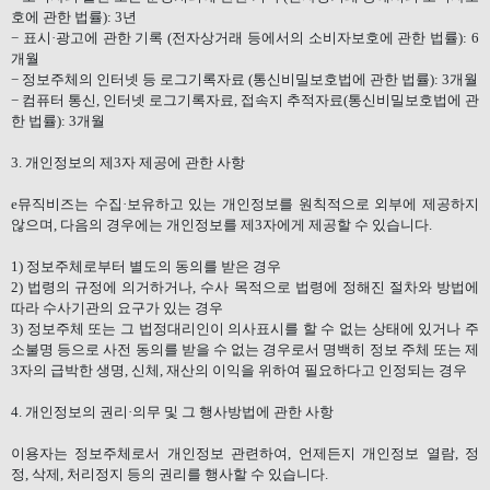
호에 관한 법률
): 3
년
−
표시·광고에 관한 기록
(
전자상거래 등에서의 소비자보호에 관한 법률
): 6
개월
−
정보주체의 인터넷 등 로그기록자료
(
통신비밀보호법에 관한 법률
): 3
개월
−
컴퓨터 통신
,
인터넷 로그기록자료
,
접속지 추적자료
(
통신비밀보호법에 관
한 법률
): 3
개월
3.
개인정보의 제
3
자 제공에 관한 사항
e
뮤직비즈는 수집·보유하고 있는 개인정보를 원칙적으로 외부에 제공하지
않으며
,
다음의 경우에는 개인정보를 제
3
자에게 제공할 수 있습니다
.
1)
정보주체로부터 별도의 동의를 받은 경우
2)
법령의 규정에 의거하거나
,
수사 목적으로 법령에 정해진 절차와 방법에
따라 수사기관의 요구가 있는 경우
3)
정보주체 또는 그 법정대리인이 의사표시를 할 수 없는 상태에 있거나 주
소불명 등으로 사전 동의를 받을 수 없는 경우로서 명백히 정보 주체 또는 제
3
자의 급박한 생명
,
신체
,
재산의 이익을 위하여 필요하다고 인정되는 경우
4.
개인정보의 권리·의무 및 그 행사방법에 관한 사항
이용자는 정보주체로서 개인정보 관련하여
,
언제든지 개인정보 열람
,
정
정
,
삭제
,
처리정지 등의 권리를 행사할 수 있습니다
.