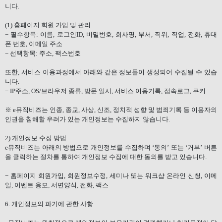
니다
.
(1)
홈페이지 회원 가입 및 관리
−
필수항목
:
이름
,
로그인
ID,
비밀번호
,
회사명
,
부서
,
직위
,
직업
,
전화
,
휴대
폰 번호
,
이메일 주소
−
선택항목
:
주소
,
팩스번호
또한
,
서비스 이용과정에서 아래와 같은 정보들이 생성되어 수집될 수 있습
니다
.
−
IP
주소
, OS/
브라우저 종류
,
방문 일시
,
서비스 이용기록
,
접속로그
,
쿠키
※
e
뮤직비즈는 인종
,
종교
,
사상
,
신조
,
정치적 성향 및 범죄기록 등 이용자의
인권을 침해할 우려가 있는 개인정보는 수집하지 않습니다
.
2)
개인정보 수집 방법
e
뮤직비즈는 아래의 방법으로 개인정보를 수집하며 ‘동의’ 또는 ‘거부’ 버튼
을 클릭하는 절차를 통하여 개인정보 수집에 대한 동의를 받고 있습니다
.
−
홈페이지 회원가입
,
회원정보수정
,
세미나 또는 워크샵 온라인 신청
,
이메
일
,
이벤트 응모
,
서면양식
,
전화
,
팩스
6.
개인정보의 파기에 관한 사항