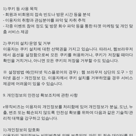
1)
쿠키 등 사용 목적
-
회원과 비회원의 접속 빈도나 방문 시간 등을 분석
-
이용자의 취향과 관심분야를 파악 및 자취 추적
-
각종 이벤트 참여 정도 및 방문 회수 파악 등을 통한 타겟 마케팅 및 개인 맞
춤 서비스 제공
2)
쿠키의 설치
/
운영 및 거부
이용자는 쿠키 설치에 대한 선택권을 가지고 있습니다
.
따라서
,
웹브라우저
에서 옵션을 설정함으로써 모든 쿠키를 허용하거나
,
쿠키가 저장될 때마다
확인을 거치거나
,
아니면 모든 쿠키의 저장을 거부할 수도 있습니다
.
※ 설정방법 예
(
인터넷 익스플로어의 경우
) :
웹 브라우저 상단의 도구
>
인
터넷 옵션
>
개인정보 단
,
이용자께서 쿠키 설치를 거부하였을 경우 서비스
제공에 어려움이 있을 수 있습니다
.
9.
개인정보의 안전성 확보조치에 관한 사항
e
뮤직비즈는 이용자의 개인정보를 처리함에 있어 개인정보가 분실
,
도난
,
누
출
,
변조 또는 훼손되지 않도록 안전성 확보를 위하여 다음과 같은 기술적
/
관
리적 대책을 강구하고 있습니다
.
1)
개인정보의 암호화
이용자의 개인정보는 비밀번호에 의해 보호되며
,
파일 및 전송 데이터를 암