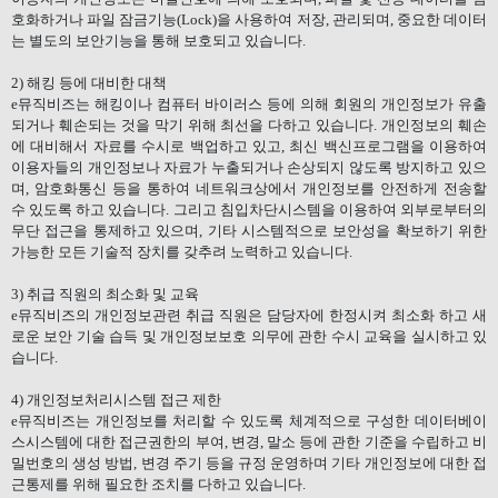
호화하거나 파일 잠금기능
(Lock)
을 사용하여 저장
,
관리되며
,
중요한 데이터
는 별도의 보안기능을 통해 보호되고 있습니다
.
2)
해킹 등에 대비한 대책
e
뮤직비즈는 해킹이나 컴퓨터 바이러스 등에 의해 회원의 개인정보가 유출
되거나 훼손되는 것을 막기 위해 최선을 다하고 있습니다
.
개인정보의 훼손
에 대비해서 자료를 수시로 백업하고 있고
,
최신 백신프로그램을 이용하여
이용자들의 개인정보나 자료가 누출되거나 손상되지 않도록 방지하고 있으
며
,
암호화통신 등을 통하여 네트워크상에서 개인정보를 안전하게 전송할
수 있도록 하고 있습니다
.
그리고 침입차단시스템을 이용하여 외부로부터의
무단 접근을 통제하고 있으며
,
기타 시스템적으로 보안성을 확보하기 위한
가능한 모든 기술적 장치를 갖추려 노력하고 있습니다
.
3)
취급 직원의 최소화 및 교육
e
뮤직비즈의 개인정보관련 취급 직원은 담당자에 한정시켜 최소화 하고 새
로운 보안 기술 습득 및 개인정보보호 의무에 관한 수시 교육을 실시하고 있
습니다
.
4)
개인정보처리시스템 접근 제한
e
뮤직비즈는 개인정보를 처리할 수 있도록 체계적으로 구성한 데이터베이
스시스템에 대한 접근권한의 부여
,
변경
,
말소 등에 관한 기준을 수립하고 비
밀번호의 생성 방법
,
변경 주기 등을 규정 운영하며 기타 개인정보에 대한 접
근통제를 위해 필요한 조치를 다하고 있습니다
.