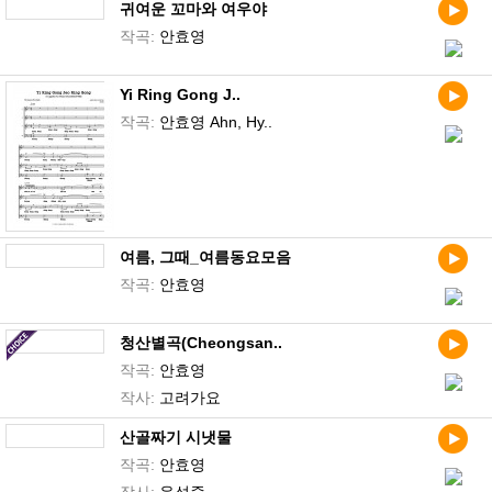
귀여운 꼬마와 여우야
작곡:
안효영
Yi Ring Gong J..
작곡:
안효영 Ahn, Hy..
여름, 그때_여름동요모음
작곡:
안효영
청산별곡(Cheongsan..
작곡:
안효영
작사:
고려가요
산골짜기 시냇물
작곡:
안효영