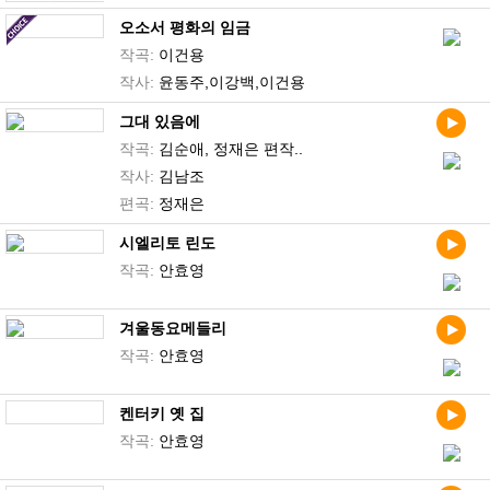
오소서 평화의 임금
작곡:
이건용
작사:
윤동주,이강백,이건용
그대 있음에
작곡:
김순애, 정재은 편작..
작사:
김남조
편곡:
정재은
시엘리토 린도
작곡:
안효영
겨울동요메들리
작곡:
안효영
켄터키 옛 집
작곡:
안효영